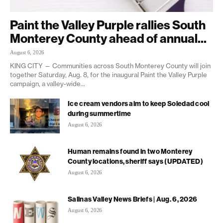
Paint the Valley Purple rallies South
Monterey County ahead of annual...
August 6, 2026
KING CITY — Communities across South Monterey County will join
together Saturday, Aug. 8, for the inaugural Paint the Valley Purple
campaign, a valley-wide...
Ice cream vendors aim to keep Soledad cool
during summertime
August 6, 2026
Human remains found in two Monterey
County locations, sheriff says (UPDATED)
August 6, 2026
Salinas Valley News Briefs | Aug. 6, 2026
August 6, 2026