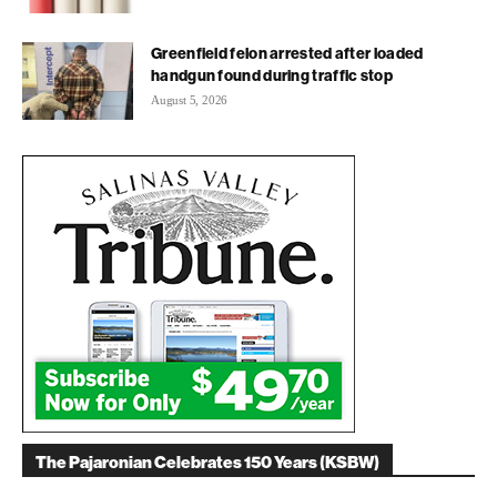
Greenfield felon arrested after loaded
handgun found during traffic stop
August 5, 2026
The Pajaronian Celebrates 150 Years (KSBW)