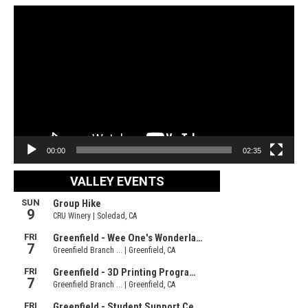
Video
Player
00:00
02:35